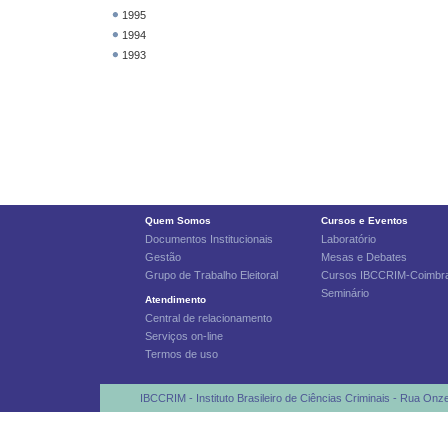
1995
1994
1993
Quem Somos
Cursos e Eventos
Documentos Institucionais
Laboratório
Gestão
Mesas e Debates
Grupo de Trabalho Eleitoral
Cursos IBCCRIM-Coimbr
Seminário
Atendimento
Central de relacionamento
Serviços on-line
Termos de uso
IBCCRIM - Instituto Brasileiro de Ciências Criminais - Rua Onz