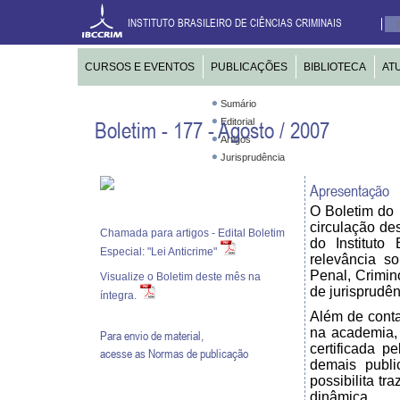
INSTITUTO BRASILEIRO DE CIÊNCIAS CRIMINAIS
CURSOS E EVENTOS
PUBLICAÇÕES
BIBLIOTECA
AT
Sumário
Editorial
Boletim - 177 - Agosto / 2007
Artigos
Jurisprudência
Apresentação
O Boletim do
circulação de
Chamada para artigos - Edital Boletim
do Instituto
Especial: "Lei Anticrime"
relevância s
Penal, Crimin
Visualize o Boletim deste mês na
de jurisprudênc
íntegra.
Além de cont
na academia,
Para envio de material,
certificada p
acesse as
Normas de publicação
demais publi
possibilita tr
dinâmica.