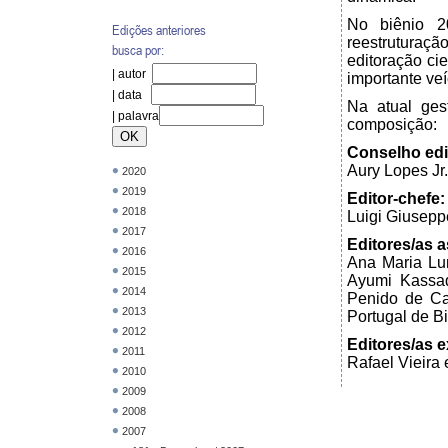
No biênio 2
Edições anteriores
reestruturaçã
busca por:
editoração cie
| autor
importante ve
| data
Na atual ges
| palavra
composição:
Conselho edit
Aury Lopes Jr
2020
2019
Editor-chefe:
2018
Luigi Giuseppe
2017
Editores/as a
2016
Ana Maria Lu
2015
Ayumi Kassad
2014
Penido de Ca
2013
Portugal de Bi
2012
Editores/as e
2011
Rafael Vieira
2010
2009
2008
2007