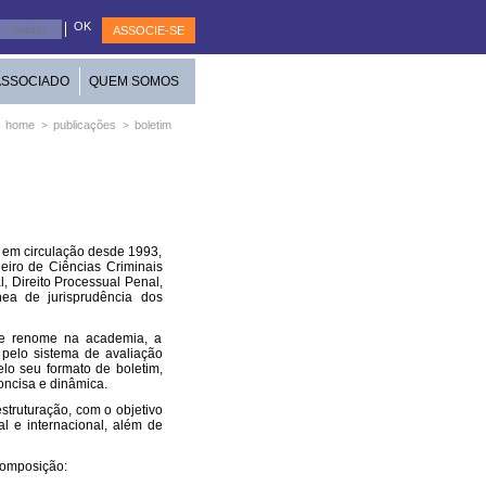
ASSOCIE-SE
ASSOCIADO
QUEM SOMOS
home
publicações
boletim
>
>
 em circulação desde 1993,
leiro de Ciências Criminais
, Direito Processual Penal,
ea de jurisprudência dos
de renome na academia, a
 pelo sistema de avaliação
lo seu formato de boletim,
concisa e dinâmica.
struturação, com o objetivo
al e internacional, além de
composição: