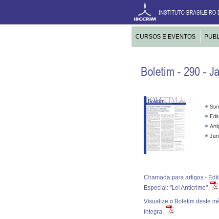
INSTITUTO BRASILEIRO 
CURSOS E EVENTOS
PUB
Boletim - 290 - J
Sum
Edit
Arti
Jur
Chamada para artigos - Edit
Especial: "Lei Anticrime"
Visualize o Boletim deste m
íntegra.