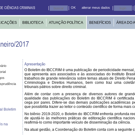
DE CIÊNCIAS CRIMINAIS
OK
alterar meus dados
LICAÇÕES
BIBLIOTECA
ATUAÇÃO POLÍTICA
BENEFÍCIOS
ÁREA DO 
aneiro/2017
Apresentação
ário
O Boletim do IBCCRIM é uma publicação de periodicidade mensal,
orial
que apresenta aos associados e às associadas do Instituto Brasi
gos
trabalhos de grande relevância sobre temas atuais de Direito Penal
Criminologia e Direitos Humanos, bem como traz uma coletân
isprudência
tribunais pátrios sobre direito criminal.
Além de contar com a presença de diversos autores de gran
qualidade das publicações do Boletim do IBCCRIM é certificada
cega por pares. Difere-se das demais publicações acadêmicas pe
que possibilita trazer ao leitor o conteúdo científico de forma mais 
al Boletim
No biênio 2019-2020, o Boletim do IBCCRIM enfrenta profunda ree
de ajustá-lo às melhores práticas de editoração científica nacion
reafirmá-lo como importante veículo de disseminação da ciência.
ês na
Na atual gestão, a Coordenação do Boletim conta com a seguinte 