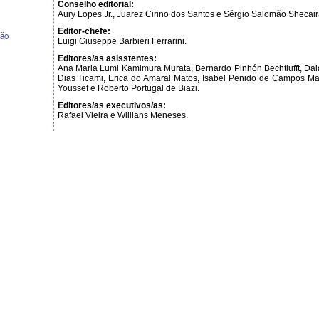
Conselho editorial:
Aury Lopes Jr., Juarez Cirino dos Santos e Sérgio Salomão Shecair
Editor-chefe:
ção
Luigi Giuseppe Barbieri Ferrarini.
Editores/as asisstentes:
Ana Maria Lumi Kamimura Murata, Bernardo Pinhón Bechtlufft, Da
Dias Ticami, Erica do Amaral Matos, Isabel Penido de Campos Ma
Youssef e Roberto Portugal de Biazi.
Editores/as executivos/as:
Rafael Vieira e Willians Meneses.