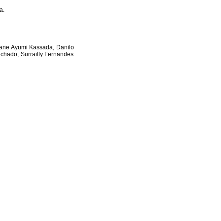
a.
iane Ayumi Kassada, Danilo
chado, Surrailly Fernandes