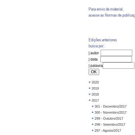
Para envio de material,
acesse as
Normas de publica
Edições anteriores
busca por:
| autor
| data
| palavra
2020
2019
2018
2017
301 - Dezembro/2017
300 - Novembro/2017
299 - Outubro/2017
298 - Setembro/2017
297 - Agosto/2017