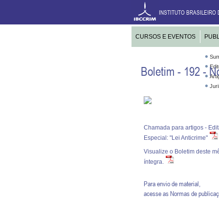
INSTITUTO BRASILEIRO 
CURSOS E EVENTOS
PUB
Sum
Edit
Boletim - 192 - 
Arti
Jur
Chamada para artigos - Edit
Especial: "Lei Anticrime"
Visualize o Boletim deste m
íntegra.
Para envio de material,
acesse as
Normas de publica