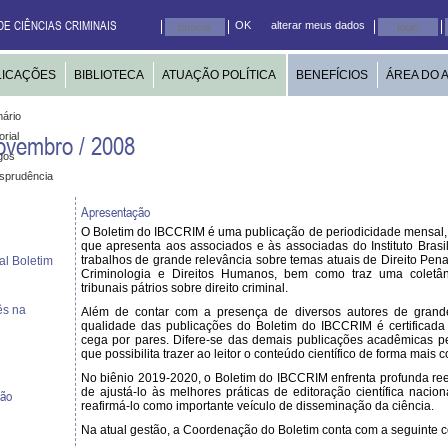
DE CIÊNCIAS CRIMINAIS
OK
alterar meus dados
LICAÇÕES
BIBLIOTECA
ATUAÇÃO POLÍTICA
BENEFÍCIOS
ÁREA DO 
ário
orial
Novembro / 2008
gos
isprudência
Apresentação
O Boletim do IBCCRIM é uma publicação de periodicidade mensal,
que apresenta aos associados e às associadas do Instituto Brasi
trabalhos de grande relevância sobre temas atuais de Direito Penal
al Boletim
Criminologia e Direitos Humanos, bem como traz uma coletân
tribunais pátrios sobre direito criminal.
ês na
Além de contar com a presença de diversos autores de gran
qualidade das publicações do Boletim do IBCCRIM é certificada
cega por pares. Difere-se das demais publicações acadêmicas pe
que possibilita trazer ao leitor o conteúdo científico de forma mais 
No biênio 2019-2020, o Boletim do IBCCRIM enfrenta profunda ree
de ajustá-lo às melhores práticas de editoração científica nacion
ção
reafirmá-lo como importante veículo de disseminação da ciência.
Na atual gestão, a Coordenação do Boletim conta com a seguinte 