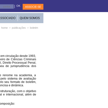
ASSOCIE-SE
ASSOCIADO
QUEM SOMOS
home
publicações
boletim
>
>
 em circulação desde 1993,
leiro de Ciências Criminais
, Direito Processual Penal,
ea de jurisprudência dos
de renome na academia, a
 pelo sistema de avaliação
lo seu formato de boletim,
concisa e dinâmica.
struturação, com o objetivo
al e internacional, além de
composição: