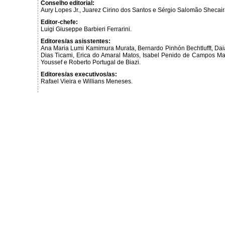
Conselho editorial:
Aury Lopes Jr., Juarez Cirino dos Santos e Sérgio Salomão Shecair
Editor-chefe:
Luigi Giuseppe Barbieri Ferrarini.
Editores/as asisstentes:
Ana Maria Lumi Kamimura Murata, Bernardo Pinhón Bechtlufft, Da
Dias Ticami, Erica do Amaral Matos, Isabel Penido de Campos Ma
Youssef e Roberto Portugal de Biazi.
Editores/as executivos/as:
Rafael Vieira e Willians Meneses.