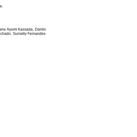
a.
iane Ayumi Kassada, Danilo
chado, Surrailly Fernandes